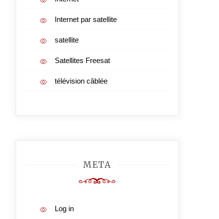
Internet par satellite
satellite
Satellites Freesat
télévision câblée
META
Log in