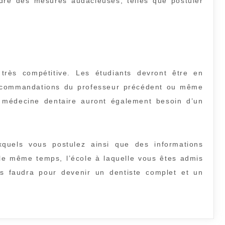
re des mesures audacieuses, telles que postuler
 très compétitive. Les étudiants devront être en
ecommandations du professeur précédent ou même
n médecine dentaire auront également besoin d’un
uels vous postulez ainsi que des informations
le même temps, l’école à laquelle vous êtes admis
s faudra pour devenir un dentiste complet et un