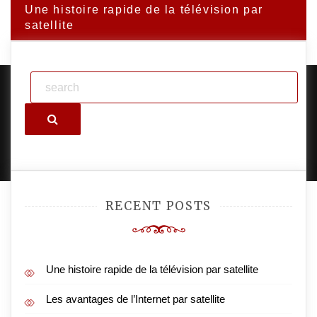
Une histoire rapide de la télévision par
satellite
PROUDLY POWERED BY WORDPRESS
|
DEVELOP BY
Search
AMPLE THEMES
.
RECENT POSTS
Une histoire rapide de la télévision par satellite
Les avantages de l’Internet par satellite