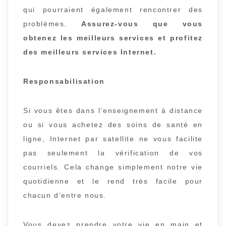
qui pourraient également rencontrer des
problèmes.
Assurez-vous que vous
obtenez les meilleurs services et profitez
des meilleurs services Internet.
Responsabilisation
Si vous êtes dans l’enseignement à distance
ou si vous achetez des soins de santé en
ligne, Internet par satellite ne vous facilite
pas seulement la vérification de vos
courriels. Cela change simplement notre vie
quotidienne et le rend très facile pour
chacun d’entre nous.
Vous devez prendre votre vie en main et