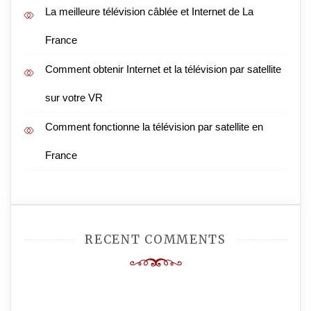
La meilleure télévision câblée et Internet de La
France
Comment obtenir Internet et la télévision par satellite
sur votre VR
Comment fonctionne la télévision par satellite en
France
RECENT COMMENTS