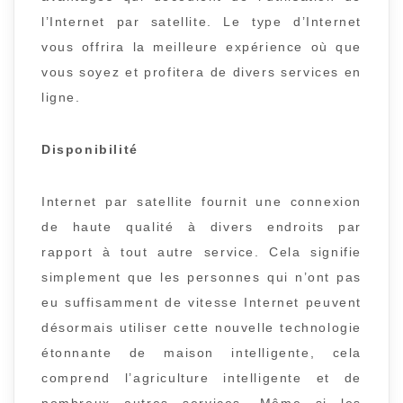
l’Internet par satellite. Le type d’Internet
vous offrira la meilleure expérience où que
vous soyez et profitera de divers services en
ligne.
Disponibilité
Internet par satellite fournit une connexion
de haute qualité à divers endroits par
rapport à tout autre service. Cela signifie
simplement que les personnes qui n’ont pas
eu suffisamment de vitesse Internet peuvent
désormais utiliser cette nouvelle technologie
étonnante de maison intelligente, cela
comprend l’agriculture intelligente et de
nombreux autres services. Même si les