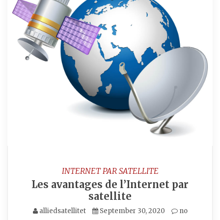
INTERNET PAR SATELLITE
Les avantages de l’Internet par
satellite
alliedsatellitet
September 30, 2020
no